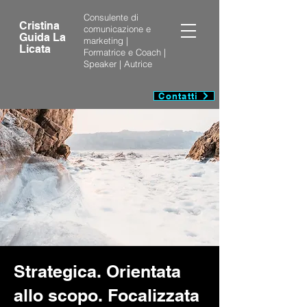
Consulente di
Cristina
comunicazione e
Guida La
marketing |
Licata
Formatrice e Coach |
Speaker | Autrice
Contatti
Strategica. Orientata
allo scopo. Focalizzata