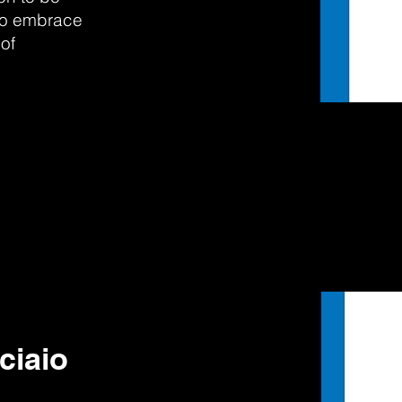
 to embrace
 of
cciaio