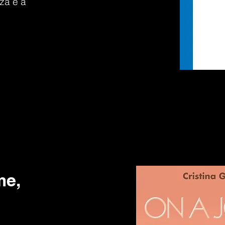
za e a
me,