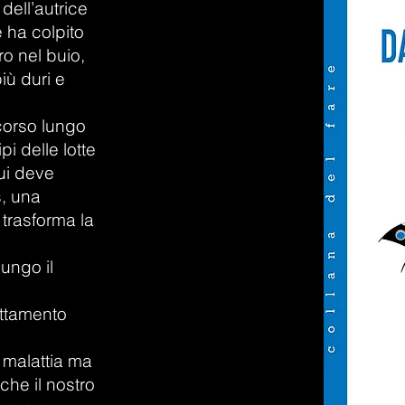
dell’autrice
 ha colpito
ro nel buio,
iù duri e
rcorso lungo
pi delle lotte
cui deve
s, una
 trasforma la
ungo il
,
attamento
 malattia ma
che il nostro