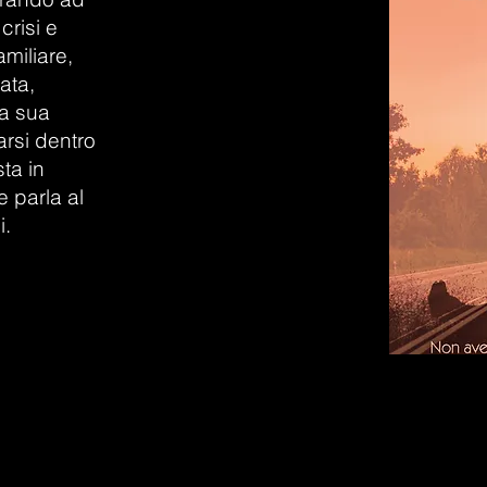
crisi e
amiliare,
ata,
a sua
darsi dentro
ta in
 parla al
i.