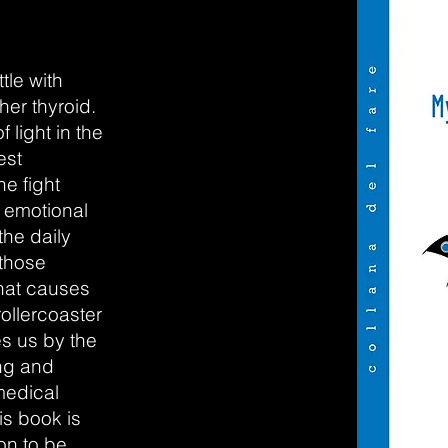
tle with
her thyroid.
 light in the
est
e fight
 emotional
the daily
 those
that causes
rollercoaster
es us by the
ing and
medical
is book is
ion to be