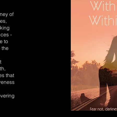
rney of
es,
eking
nces -
e to
- the
t
th,
es that
iveness
overing