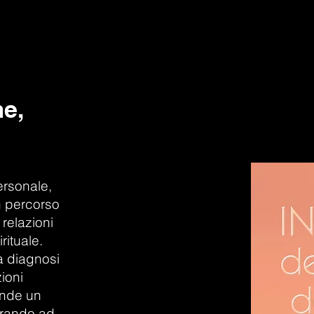
me,
ersonale,
n percorso
 relazioni
rituale.
la diagnosi
zioni
rende un
arando ad